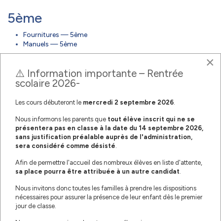
5ème
Fournitures — 5ème
Manuels — 5ème
×
4ème
⚠️ Information importante – Rentrée
scolaire 2026-
Fournitures — 4ème
Manuels — 4ème
Les cours débuteront le
mercredi
2 septembre 2026
.
3ème
Nous informons les parents que
tout élève inscrit qui ne se
présentera pas en classe à la date du 14 septembre 2026,
Fournitures — 3ème
sans justification préalable auprès de l'administration,
Manuels — 3ème
sera considéré comme désisté
.
Lycée
Afin de permettre l'accueil des nombreux élèves en liste d'attente,
sa place pourra être attribuée à un autre candidat
.
2nde
Nous invitons donc toutes les familles à prendre les dispositions
nécessaires pour assurer la présence de leur enfant dès le premier
Fournitures — 2nde
jour de classe.
Manuels — 2nde