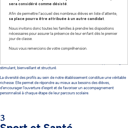
sera considéré comme désisté
.
la valorisation et la vulgarisation du patrimoine culturel national.
Afin de permettre l'accueil des nombreux élèves en liste d'attente,
2
sa place pourra être attribuée à un autre candidat
.
Une équipe motivée
Nous invitons donc toutes les familles à prendre les dispositions
nécessaires pour assurer la présence de leur enfant dès le premier
jour de classe.
Pour accompagner chaque élève vers la réussite, le Lycée Iman s’appuie sur
Nous vous remercions de votre compréhension.
une équipe éducative soudée, qualifiée et profondément investie dans sa
mission. Enseignants, encadrants, personnel administratif et technique
travaillent main dans la main pour offrir un environnement d’apprentissage
stimulant, bienveillant et structuré.
La diversité des profils au sein de notre établissement constitue une véritable
richesse. Elle permet de répondre au mieux aux besoins des élèves,
d’encourager l’ouverture d’esprit et de favoriser un accompagnement
personnalisé à chaque étape de leur parcours scolaire.
3