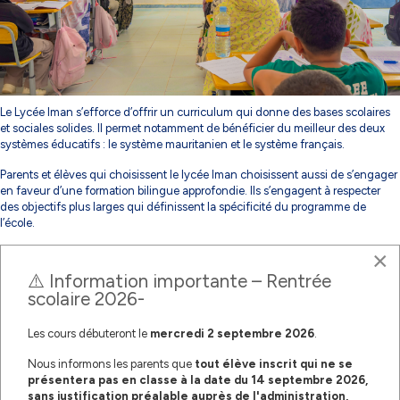
Le Lycée Iman s’efforce d’offrir un curriculum qui donne des bases scolaires
et sociales solides. Il permet notamment de bénéficier du meilleur des deux
systèmes éducatifs : le système mauritanien et le système français.
Parents et élèves qui choisissent le lycée Iman choisissent aussi de s’engager
en faveur d’une formation bilingue approfondie. Ils s’engagent à respecter
des objectifs plus larges qui définissent la spécificité du programme de
l’école.
×
Les objectifs du lycée sont :
⚠️ Information importante – Rentrée
L'acquisition d'une formation solide, basée sur le respect des valeurs
scolaire 2026-
culturelles mauritaniennes, notamment celles magnifiant les valeurs
universelles de tolérance, d'ouverture, des droits humains, de liberté de
pensée, de créativité et d'innovation ;
Les cours débuteront le
mercredi
2 septembre 2026
.
le développement intégral et équilibré de l'enfant, dans un
Nous informons les parents que
tout élève inscrit qui ne se
environnement scolaire de qualité ;
présentera pas en classe à la date du 14 septembre 2026,
sans justification préalable auprès de l'administration,
la préparation d'une intégration réussie dans la société ;