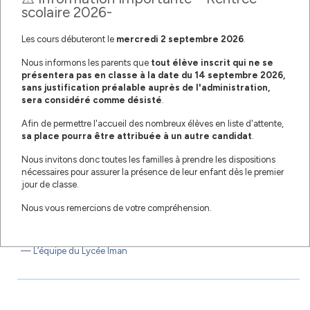
scolaire 2026-
Les cours débuteront le
mercredi
2 septembre 2026
.
Nous informons les parents que
tout élève inscrit qui ne se
présentera pas en classe à la date du 14 septembre 2026,
sans justification préalable auprès de l'administration,
sera considéré comme désisté
.
Chers parents,
Afin de permettre l'accueil des nombreux élèves en liste d'attente,
La remise des bulletins du 3ᵉ trimestre se déroulera le lundi 30 juin
sa place pourra être attribuée à un autre candidat
.
2025, de 09h00 à 12h00, au sein du Lycée Iman.
Nous invitons donc toutes les familles à prendre les dispositions
Nous vous invitons à venir afin de prendre connaissance des
nécessaires pour assurer la présence de leur enfant dès le premier
résultats de fin d’année de vos enfants et échanger avec l’équipe
jour de classe.
pédagogique.
Nous vous remercions de votre compréhension.
Merci pour votre présence et votre engagement tout au long de
l’année scolaire.
— L’équipe du Lycée Iman