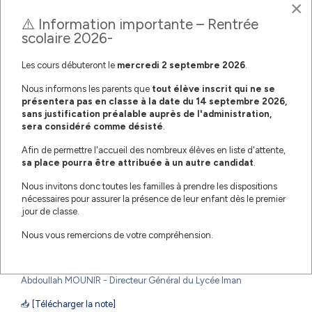
×
Share
⚠️ Information importante – Rentrée
scolaire 2026-
Les cours débuteront le
mercredi
2 septembre 2026
.
Nous informons les parents que
tout élève inscrit qui ne se
présentera pas en classe à la date du 14 septembre 2026,
sans justification préalable auprès de l'administration,
sera considéré comme désisté
.
Afin de permettre l'accueil des nombreux élèves en liste d'attente,
sa place pourra être attribuée à un autre candidat
.
🎓 Chers professeurs,
Nous invitons donc toutes les familles à prendre les dispositions
En ce début d’année scolaire, je souhaite à chacun une reprise
nécessaires pour assurer la présence de leur enfant dès le premier
sereine et pleine d’énergie. Afin d’assurer un fonctionnement
jour de classe.
harmonieux et un cadre de travail respectueux pour tous, quelques
rappels importants ont été formulés dans une note à destination de
Nous vous remercions de votre compréhension.
l’ensemble du personnel.
Je vous invite à la consulter attentivement ci-dessous 👇
Abdoullah MOUNIR - Directeur Général du Lycée Iman
📥
[Télécharger la note]