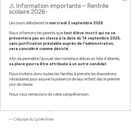
⚠️ Information importante – Rentrée
scolaire 2026-
Les cours débuteront le
mercredi
2 septembre 2026
.
Nous informons les parents que
tout élève inscrit qui ne se
présentera pas en classe à la date du 14 septembre 2026,
sans justification préalable auprès de l'administration,
sera considéré comme désisté
.
Le Lycée Iman a le plaisir d’annoncer que tous les candidats
Afin de permettre l'accueil des nombreux élèves en liste d'attente,
présentés au concours d’entrée en 1ère année du secondaire ont
sa place pourra être attribuée à un autre candidat
.
réussi avec succès.
Nous invitons donc toutes les familles à prendre les dispositions
✅ 100 % de réussite
nécessaires pour assurer la présence de leur enfant dès le premier
jour de classe.
Nous adressons nos chaleureuses félicitations à nos élèves pour
cette belle performance, ainsi qu’à leurs enseignants pour leur
Nous vous remercions de votre compréhension.
accompagnement tout au long de l’année.
Bravo à toutes et à tous pour votre travail et votre sérieux !
— L’équipe du Lycée Iman