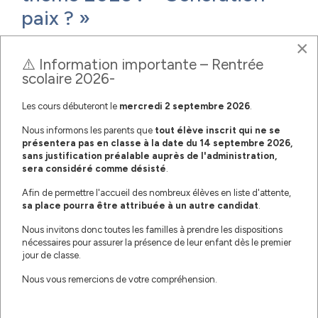
paix ? »
×
⚠️ Information importante – Rentrée
scolaire 2026-
Les cours débuteront le
mercredi
2 septembre 2026
.
Nous informons les parents que
tout élève inscrit qui ne se
présentera pas en classe à la date du 14 septembre 2026,
sans justification préalable auprès de l'administration,
sera considéré comme désisté
.
Afin de permettre l'accueil des nombreux élèves en liste d'attente,
sa place pourra être attribuée à un autre candidat
.
Placée sous le thème
« Génération paix ? La contribution de
la jeunesse à un monde plus apaisé »
, cette édition a mis en
Nous invitons donc toutes les familles à prendre les dispositions
avant la capacité des jeunes à construire des ponts entre les
nécessaires pour assurer la présence de leur enfant dès le premier
cultures et à promouvoir les valeurs de respect, d’écoute et de
jour de classe.
solidarité.
Nous vous remercions de votre compréhension.
Les élèves du Lycée Iman se sont illustrés à travers des prestations
variées et de grande qualité :